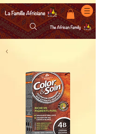
facebook-domain-verification=7oqv0b2wytzxgid5snu3fftxqscl57