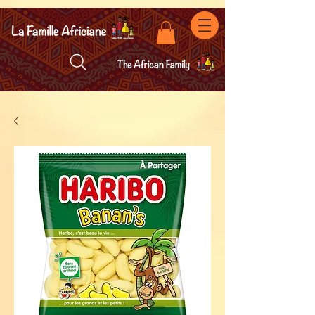
facebook-domain-verification=7oqv0b2wytzxgid5snu3fftxqscl57