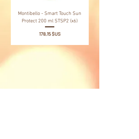
Montibello - Smart Touch Sun
Montibello - Gold Oil
Protect 200 ml STSP2 (x6)
Tsubaki Oil 130 ml 
Prix
178,15 $US